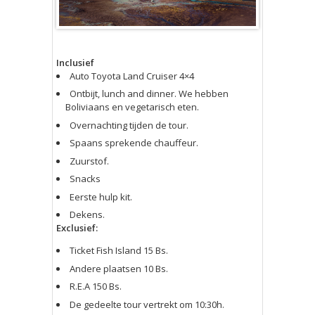
Inclusief
Auto Toyota Land Cruiser 4×4
Ontbijt, lunch and dinner. We hebben
Boliviaans en vegetarisch eten.
Overnachting tijden de tour.
Spaans sprekende chauffeur.
Zuurstof.
Snacks
Eerste hulp kit.
Dekens.
Exclusief:
Ticket Fish Island 15 Bs.
Andere plaatsen 10 Bs.
R.E.A 150 Bs.
De gedeelte tour vertrekt om 10:30h.