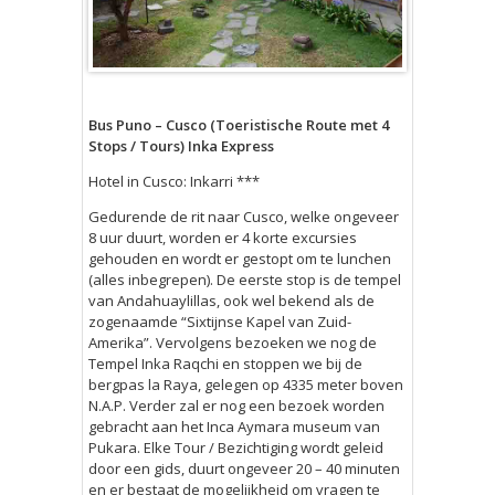
Bus Puno – Cusco (Toeristische Route met 4
Stops / Tours) Inka Express
Hotel in Cusco: Inkarri ***
Gedurende de rit naar Cusco, welke ongeveer
8 uur duurt, worden er 4 korte excursies
gehouden en wordt er gestopt om te lunchen
(alles inbegrepen). De eerste stop is de tempel
van Andahuaylillas, ook wel bekend als de
zogenaamde “Sixt
ijnse Kapel van Zuid-
Amerika”. Vervolgens bezoeken we nog de
Tempel Inka Raqchi en stoppen we bij de
bergpas la Raya, gelegen op 4335 meter boven
N.A.P. Verder zal er nog een bezoek worden
gebracht aan het Inca Aymara museum van
Pukara. Elke Tour / Bezichtiging wordt geleid
door een gids, duurt ongeveer 20 – 40 minuten
en er bestaat de mogelijkheid om vragen te