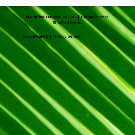
© Rondreizenperu.eu 2016 | Gemaakt door:
BlueBird Media
Cookie beleid
|
Privacy beleid