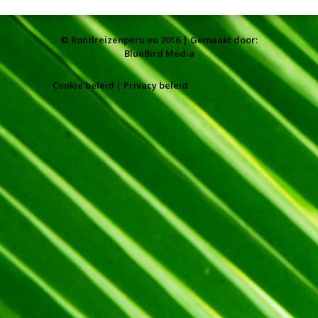
© Rondreizenperu.eu 2016 | Gemaakt door:
BlueBird Media
Cookie beleid
|
Privacy beleid