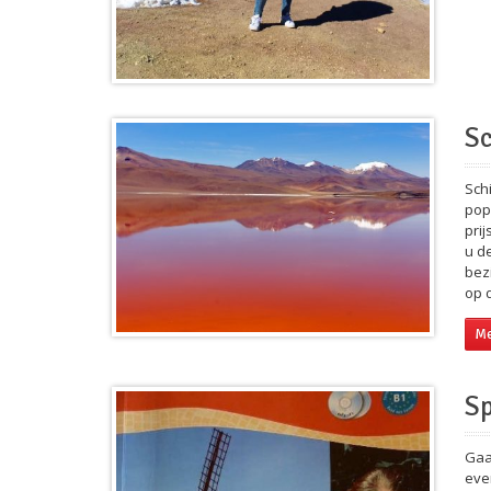
Sc
Sch
pop
pri
u d
bez
op d
Me
Sp
Gaa
eve