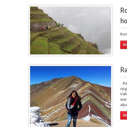
Ro
ho
Ron
Me
R
Rai
opg
Val
wan
alp
Me