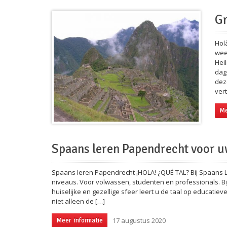
Gr
Hol
wee
Hei
dag
dez
ver
Me
Spaans leren Papendrecht voor u
Spaans leren Papendrecht ¡HOLA! ¿QUÉ TAL? Bij Spaans 
niveaus. Voor volwassen, studenten en professionals. Bij 
huiselijke en gezellige sfeer leert u de taal op educati
niet alleen de […]
17 augustus 2020
Meer informatie