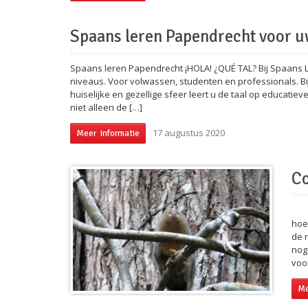
Spaans leren Papendrecht voor u
Spaans leren Papendrecht ¡HOLA! ¿QUÉ TAL? Bij Spaans 
niveaus. Voor volwassen, studenten en professionals. Bij 
huiselijke en gezellige sfeer leert u de taal op educati
niet alleen de […]
17 augustus 2020
Meer informatie
Co
Op 
hoe
de 
nog
voo
Me