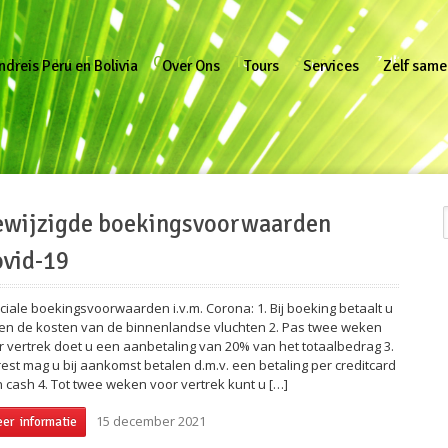
reis Peru en Bolivia
Over Ons
Tours
Services
Zelf samen
ndreis Peru en Bolivia
Over Ons
Tours
Services
Zelf same
ewijzigde boekingsvoorwaarden
vid-19
ciale boekingsvoorwaarden i.v.m. Corona: 1. Bij boeking betaalt u
een de kosten van de binnenlandse vluchten 2. Pas twee weken
r vertrek doet u een aanbetaling van 20% van het totaalbedrag 3.
rest mag u bij aankomst betalen d.m.v. een betaling per creditcard
in cash 4. Tot twee weken voor vertrek kunt u […]
15 december 2021
er informatie