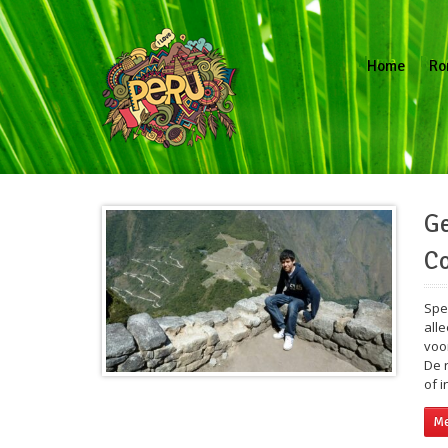
Home
Rond
Home
Ro
G
Co
Spe
all
voo
De 
of 
Me