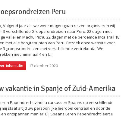
oepsrondreizen Peru
à, Volgend jaar als we weer mogen gaan reizen organiseren wij
r 3 verschillende Groepsrondreizen naar Peru. 22 dagen met
lige vallei en Machu Pichu 22 dagen met de beroemde Inca Trail 18
en met alle hoogtepunten van Peru. Bezoek onze website voor
e 3 groepsrondreizen met verschillende vertrekdata. We
trekken met minimaal 4 en […]
17 oktober 2020
er informatie
w vakantie in Spanje of Zuid-Amerika
Leren Papendrecht vindt u cursussen Spaans op verschillende
mij staat altijd uw persoonlijke leerdoel centraal en door de
eve en ontspannen manier. Bij Spaans Leren Papendrecht leert u