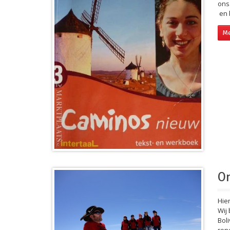
ons
en 
Me
On
Hie
Wij
Bol