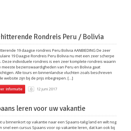
hitterende Rondreis Peru / Bolivia
itterende 19 daagse rondreis Peru Bolivia AANBIEDING De zeer
ulaire 19 Daagse Rondreis Peru Bolivia nu met een zeer scherpe
js. Deze individuele rondreis is een zeer komplete rondreis waarin
e meeste bezienswaardigheden van Peru en Bolivia gaat
ichtigen. Alle tours en binnenlandse vluchten zoals beschreven
e website zijn bij de prijs inbegrepen. […]
12 juni 2017
0
er informatie
aans leren voor uw vakantie
t u binnenkort op vakantie naar een Spaans-talig land en wilt nog
n snel een cursus Spaans voor op vakantie leren, dat kan ook bij