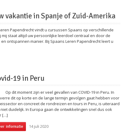
w vakantie in Spanje of Zuid-Amerika
Leren Papendrecht vindt u cursussen Spaans op verschillende
mij staat altijd uw persoonlijke leerdoel centraal en door de
eve en ontspannen manier. Bij Spaans Leren Papendrecht leert u
vid-19 in Peru
dit moment zijn er veel gevallen van COVID-19 in Peru. In
verre dit op korte en de lange termijn gevolgen gaat hebben voor
reissector en concreet de rondreizen en tours in Peru, is uiteraard
 niet duidelijk. In Europa gaan de ontwikkelingen snel dus ook
r […]
14 juli 2020
er informatie