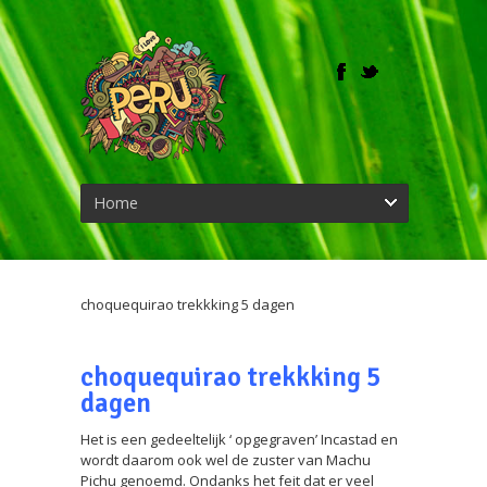
Home
choquequirao trekkking 5 dagen
choquequirao trekkking 5
dagen
Het is een gedeeltelijk ‘ opgegraven’ Incastad en
wordt daarom ook wel de zuster van Machu
Pichu genoemd. Ondanks het feit dat er veel